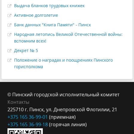
Выдача бланков трудовых книжек
Активное долголетие
Банк данных "Книга Памяти" - Пинск
Народная летопись Великой Отечественной войны:
вспомним всех!
Декрет № 5
Положение о наградах и поощрениях Пинского
горисполкома
© Пинский городской исполнительный комитет
Контакты
225710 г. Пинск, ул. Днепровской Флотилии, 21
+375 165 36-99-
01
(приемная)
+375 165 3
6-99-18
(горячая линия)