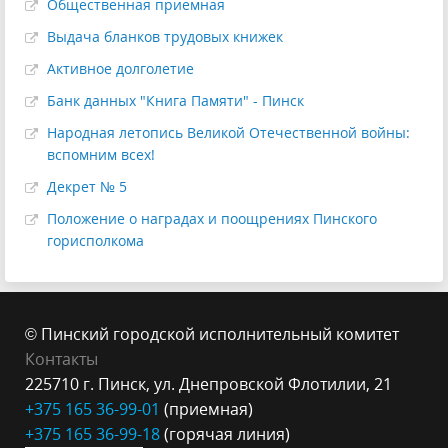
Общественная приемная
Выдача бланков трудовых книжек
Активное долголетие
Банк данных "Книга Памяти" - Пинск
Народная летопись Великой Отечественной войны:
вспомним всех!
Декрет № 5
Положение о наградах и поощрениях Пинского
горисполкома
© Пинский городской исполнительный комитет
Контакты
225710 г. Пинск, ул. Днепровской Флотилии, 21
+375 165 36-99-
01
(приемная)
+375 165 3
6-99-18
(горячая линия)