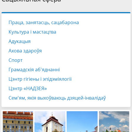
Праца, занятасць, сацабарона
Культура і мастацтва
Адукацыя
Ахова здароўя
Спорт
Грамадскія аб'яднанні
Цэнтр гігіены і эпідэміялогіі
Цэнтр «НАДЗЕЯ»
Сем'ям, якія выхоўваюць дзяцей-інвалідаў