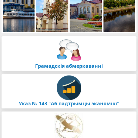
Грамадскія абмеркаванні
Указ № 143 "Аб падтрымцы эканомікі"