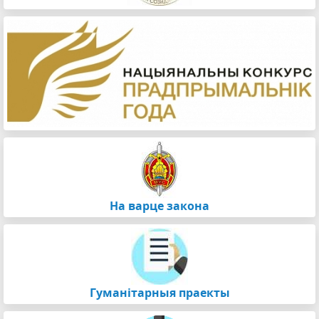
На варце закона
Гуманітарныя праекты