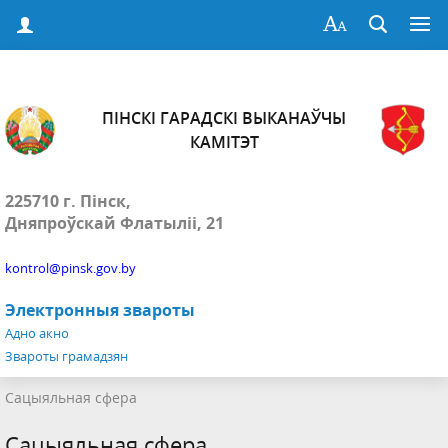
ПІНСКІ ГАРАДСКІ ВЫКАНАЎЧЫ
КАМІТЭТ
225710 г. Пінск,
Дняпроўскай Флатыліі, 21
kontrol@pinsk.gov.by
Электронныя звароты
Адно акно
Звароты грамадзян
Сацыяльная сфера
Сацыяльная сфера