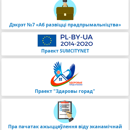
Дэкрэт №7 «Аб развіцці прадпрымальніцтва»
Праект SUMCITYNET
Праект "Здаровы горад"
Пра пачатак ажыццяўлення віду эканамічнай