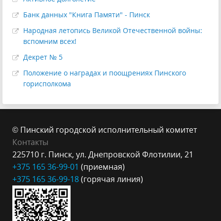
Банк данных "Книга Памяти" - Пинск
Народная летопись Великой Отечественной войны:
вспомним всех!
Декрет № 5
Положение о наградах и поощрениях Пинского
горисполкома
© Пинский городской исполнительный комитет
Контакты
225710 г. Пинск, ул. Днепровской Флотилии, 21
+375 165 36-99-
01
(приемная)
+375 165 3
6-99-18
(горячая линия)