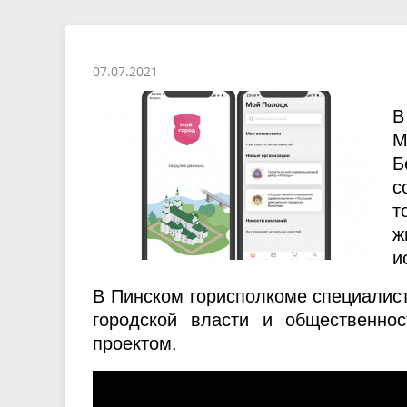
политических партий
Пинска
города
Социальные стандарты по
Об испо
обслуживанию населения города
простран
07.07.2021
Пинска
В
М
Б
с
т
ж
и
В Пинском горисполкоме специалис
городской власти и общественнос
проектом.