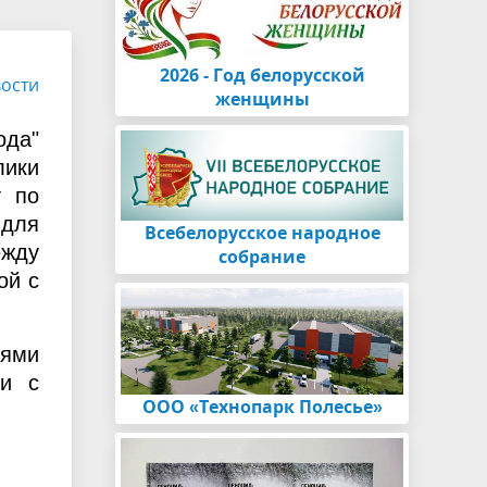
2026 - Год белорусской
ости
женщины
ода"
лики
т по
 для
Всебелорусское народное
ежду
собрание
ой с
лями
ли с
ООО «Технопарк Полесье»