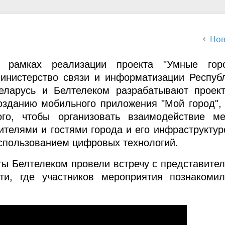
льзовании воздушного
ства
Нов
 рамках реализации проекта "Умные гор
инистерство связи и информатизации Респуб
еларусь и Белтелеком разрабатывают проек
озданию мобильного приложения "Мой город",
ого, чтобы организовать взаимодействие м
ителями и гостями города и его инфраструктур
спользованием цифровых технологий.
ты Белтелеком провели встречу с представите
ти, где участников мероприятия познакоми